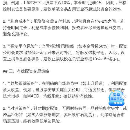
损。例如，1:5杠杆下，股票下跌10%，本金即亏损50%。因此，严格
控制仓位是首要原则，建议单笔交易占用资金不超过总资金的20%。
2. **利息成本**：配资资金需支付利息，通常月息在1%-2%之间。若
持仓时间过长，利息成本会侵蚀利润。投资者应尽量选择短线交易，
避免长期持仓。
3. **强制平仓风险**：当亏损达到预警线（如本金亏损50%）时，配资
公司会要求追加保证金；若未及时补足，将触发强制平仓。因此，设
置止损单是必备操作，建议止损线设在总资金亏损10%-15%以内。
## 三、有效配资交易策略
1. **趋势跟踪策略**：在明确的市场趋势中（如上升通道），利用配资
放大收益。例如，当股票突破关键阻力位时，可适度加仓。但需结合
技术指标（如MACD、均线系统）确认趋势有效性。
2. **对冲策略**：针对期货配资，可同时持有同一品种的多空头寸，或
跨品种对冲（如买入螺纹钢期货、卖出铁矿石期货）。此策略适合市
场震荡期，能有效降低单边风险。