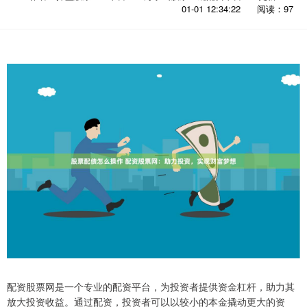
01-01 12:34:22
阅读：97
配资股票网是一个专业的配资平台，为投资者提供资金杠杆，助力其
放大投资收益。通过配资，投资者可以以较小的本金撬动更大的资