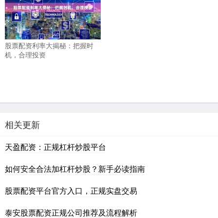
股票配资利率大揭秘：把握时
机，合理投资
相关更新
天盈配资：正规杠杆炒股平台
如何安全合法加杠杆炒股？新手必读指南
股票配资平台官方入口，正规实盘交易
泰安股票配资正规公司推荐及流程解析