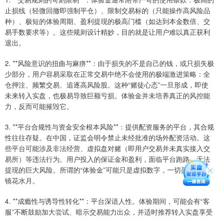
止损线（轻微回撤即强制平仓）、限制交易标的（只能操作高风险品
种）、极短的体验周期、盈利提现的极高门槛（如达到本金数倍、交
易手数要求等）。这些规则设计精妙，目的就是让用户难以真正获利
退出。
2. **风险意识的扭曲与麻痹**：由于损失的不是自己的钱，或只损失极
少部分，用户容易采取在正常交易中绝不会使用的极端激进策略：全
仓押注、频繁交易、追逐高风险股。这种“赌徒心态”一旦形成，即使
未来转入实盘，也极易导致巨额亏损。体验金并未培养真正的风控能
力，反而可能摧毁它。
3. **平台合规性与资金安全根本风险**：提供配资服务的平台，其合规
性往往存疑。在中国，证监会明令禁止未经批准的场外配资活动。这
些平台可能涉及非法经营、虚拟盘对赌（即用户交易并未真实接入交
易所）等违法行为。用户投入的保证金和盈利，面临平台跑路、无法
提现的巨大风险。所谓的“体验金”可能只是虚拟数字，一切盈利皆是
镜花水月。
4. **成瘾性与诱导性转化**：平台深谙人性。体验期间，可能会有“客
服”不断鼓励加大尝试、暗示交易能力出众，并适时推荐转入实盘享受