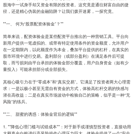
股海中一试身手却又资金有限的投资者。这究竟是通往财富自由的捷
径，还是精心伪装的金融陷阱？让我们拨开迷雾，一探究竟。
**一、 何为“股票配资体验金”？**
简单来说，配资体验金是某些配资平台推出的一种营销工具。平台向
新用户提供一笔虚拟的、或带有特定使用条件的资金额度，允许用户
在一定期限内，以此额度作为本金，叠加平台提供的杠杆，在真实的
股市环境中进行交易。盈利部分（或部分盈利）在满足条件后可提
取，而亏损则由平台承担的体验金部分覆盖，用户自身资金（如有少
量投入）可能承担部分或全部损失。
其核心吸引力在于“零成本”和“真实交易”。它满足了投资者两大心理需
求：一是以极小甚至无需自有资金的方式，体验高杠杆交易的快感与
潜在高收益；二是在真实市场波动中检验自己的策略，似乎是一种“无
风险”的练兵。
**二、 甜蜜的诱惑：体验金背后的逻辑**
1. **降低心理门槛与试错成本**：对于新手或谨慎型投资者，直接动用
大额真金白银进行高风险操作心理压力巨大。体验金提供了一个“安全