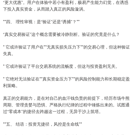
“更大优惠”。用户在体验中若小有盈利，极易产生能力幻觉，在诱惑
下投入真实资金，从而踏入真正的风险漩涡。
**四、 理性审视：是“验证”还是“诱捕”？**
“真实交易验证”这个概念需要被冷静剖析。验证的究竟是什么？
* 它或许验证了用户在**无真实损失压力下**的交易心理，但这种验证
失真。
* 它或许验证了平台交易系统的流畅度，但这与投资盈利无关。
* 它绝对无法验证在**真实资金压力下**的风险控制能力和长期稳定盈
利策略。
真正的交易能力，是在对自己的血汗钱负责的前提下，经历市场牛熊
周期、管理贪婪与恐惧、严格执行纪律的过程中锤炼出来的。试图通
过“零成本”的捷径去跨越这一过程，无异于沙上筑塔。
**五、 结语：投资无捷径，风控是生命线**