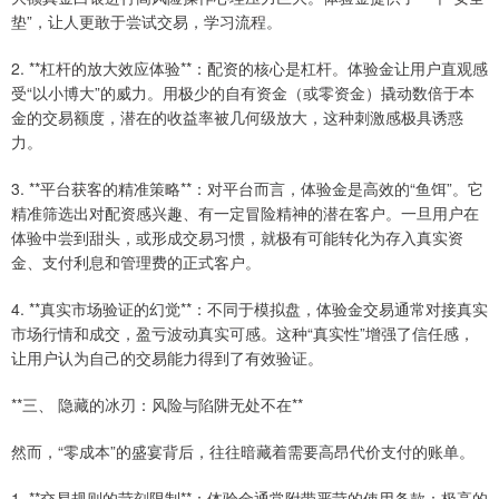
垫”，让人更敢于尝试交易，学习流程。
2. **杠杆的放大效应体验**：配资的核心是杠杆。体验金让用户直观感
受“以小博大”的威力。用极少的自有资金（或零资金）撬动数倍于本
金的交易额度，潜在的收益率被几何级放大，这种刺激感极具诱惑
力。
3. **平台获客的精准策略**：对平台而言，体验金是高效的“鱼饵”。它
精准筛选出对配资感兴趣、有一定冒险精神的潜在客户。一旦用户在
体验中尝到甜头，或形成交易习惯，就极有可能转化为存入真实资
金、支付利息和管理费的正式客户。
4. **真实市场验证的幻觉**：不同于模拟盘，体验金交易通常对接真实
市场行情和成交，盈亏波动真实可感。这种“真实性”增强了信任感，
让用户认为自己的交易能力得到了有效验证。
**三、 隐藏的冰刃：风险与陷阱无处不在**
然而，“零成本”的盛宴背后，往往暗藏着需要高昂代价支付的账单。
1. **交易规则的苛刻限制**：体验金通常附带严苛的使用条款：极高的